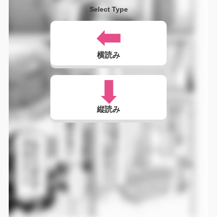
Select Type
横読み
縦読み