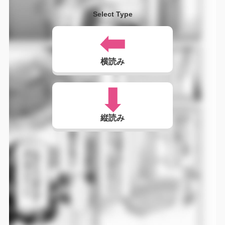
Select Type
横読み
縦読み