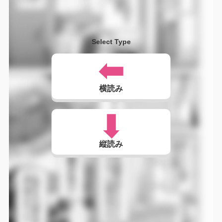
Select Type
横読み
縦読み