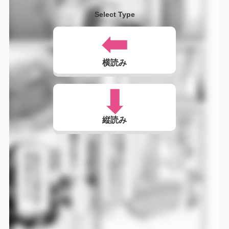
Select Type
横読み
縦読み