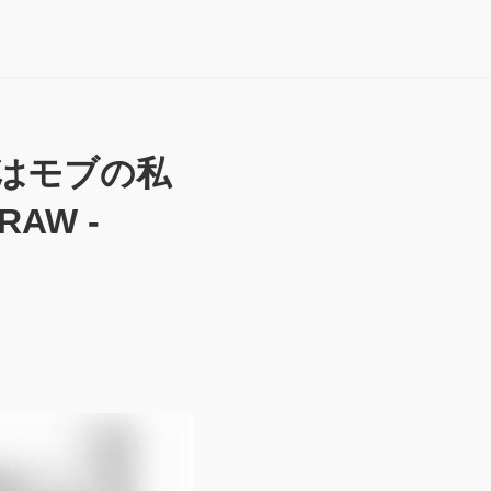
子はモブの私
AW -