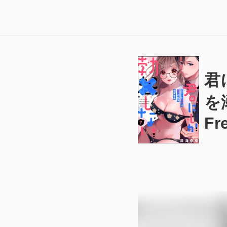
君
を
Fr