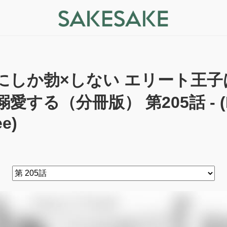
にしか勃×しない エリート王
溺愛する（分冊版） 第205話 - (R
ee)