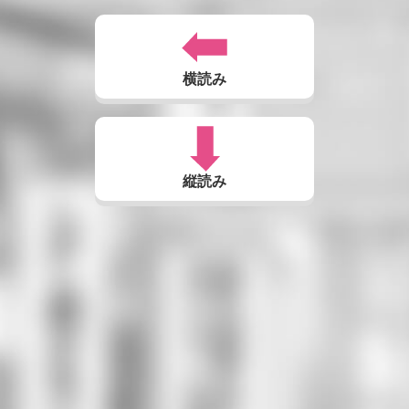
横読み
縦読み