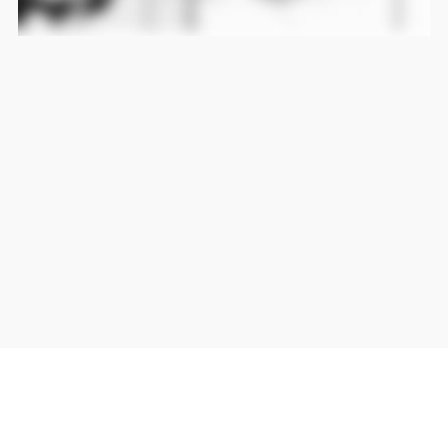
当サイト上の外部リンクは全て正規販売店(Amazon,DMM,Rakuten)へのリンクです