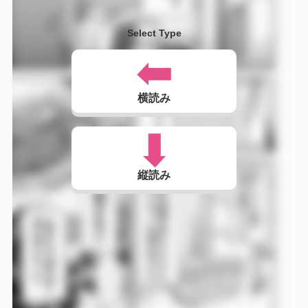
Select Type
横読み
縦読み