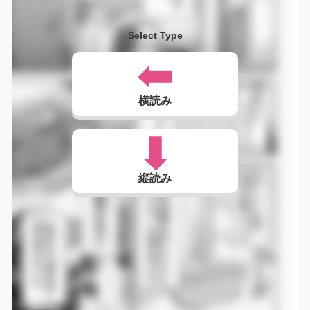
Select Type
横読み
縦読み