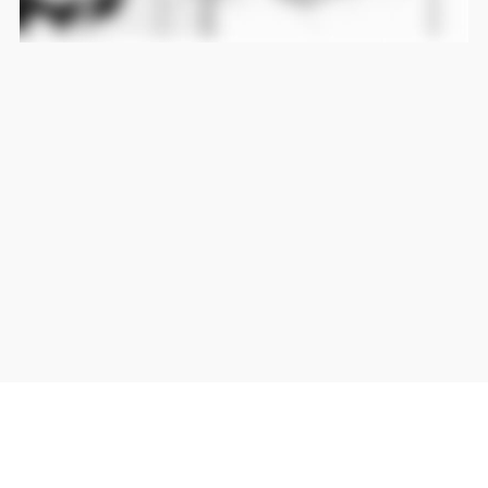
当サイト上の外部リンクは全て正規販売店(Amazon,DMM,Rakuten)へのリンクです