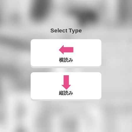
Select Type
横読み
縦読み