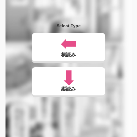
Select Type
横読み
縦読み