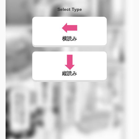
Select Type
横読み
縦読み