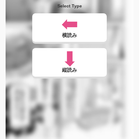
Select Type
横読み
縦読み