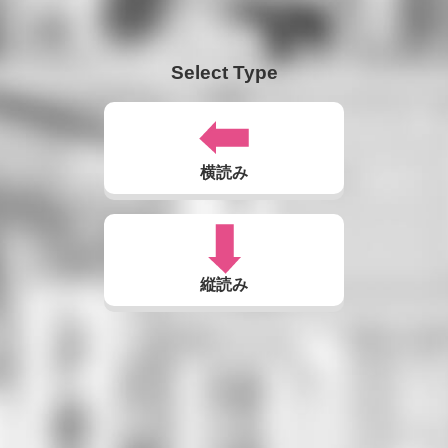
Select Type
横読み
縦読み