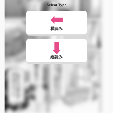
Select Type
横読み
縦読み