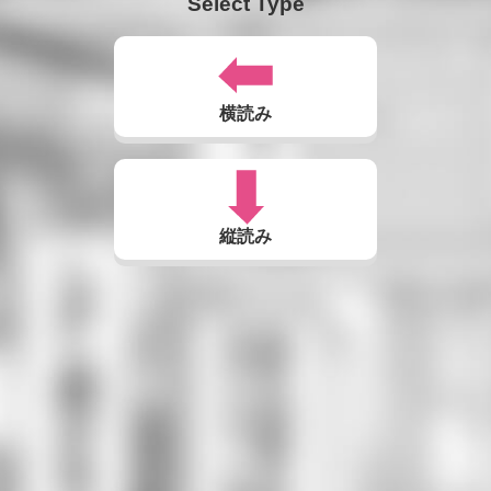
Select Type
横読み
縦読み