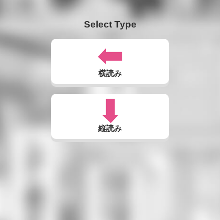
Select Type
横読み
縦読み