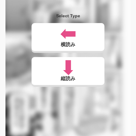
Select Type
横読み
縦読み