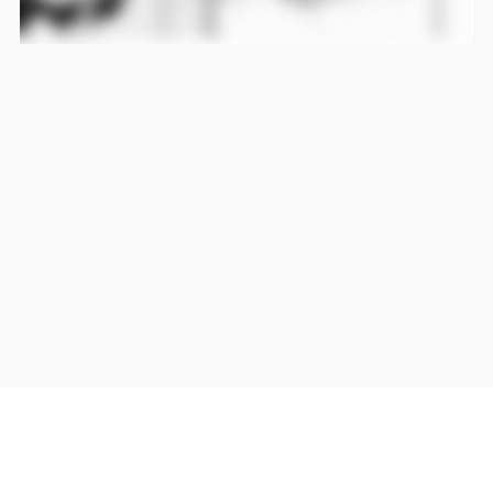
当サイト上の外部リンクは全て正規販売店(Amazon,DMM,Rakuten)へのリンクです