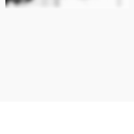
当サイト上の外部リンクは全て正規販売店(Amazon,DMM,Rakuten)へのリンクです