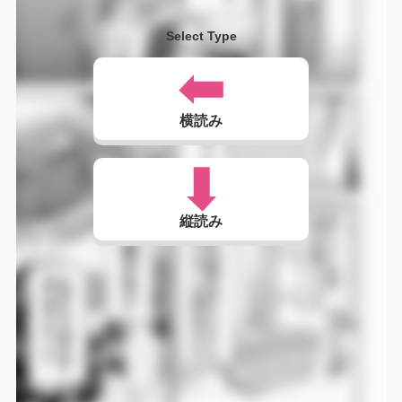
Select Type
横読み
縦読み