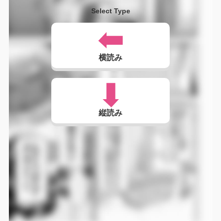
Select Type
横読み
縦読み