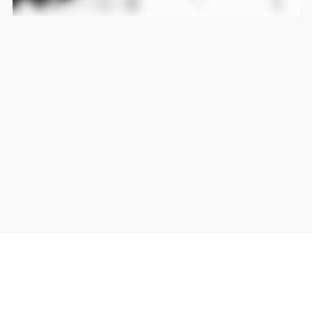
当サイト上の外部リンクは全て正規販売店(Amazon,DMM,Rakuten)へのリンクです