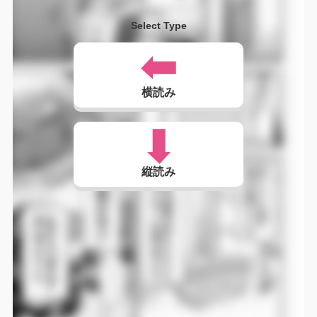
Select Type
横読み
縦読み