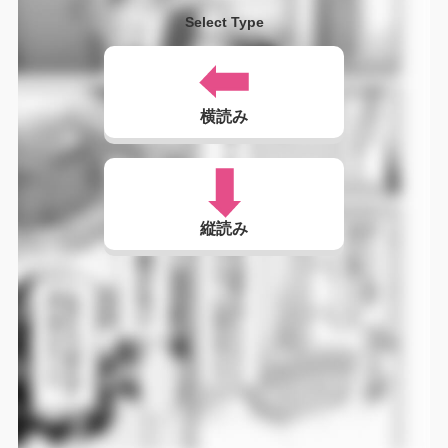
Select Type
横読み
縦読み