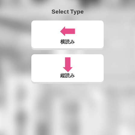
Select Type
横読み
縦読み