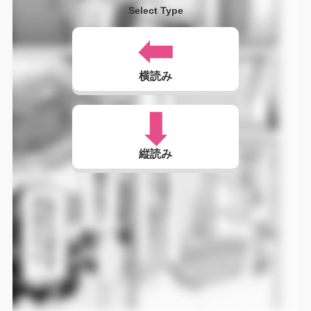
Select Type
横読み
縦読み