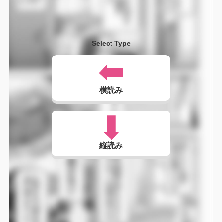
Select Type
横読み
縦読み