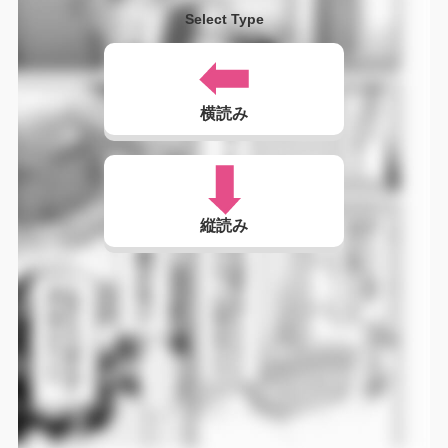
Select Type
横読み
縦読み