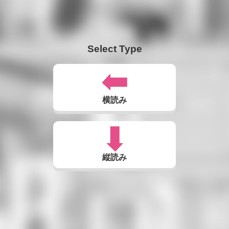
Select Type
横読み
縦読み