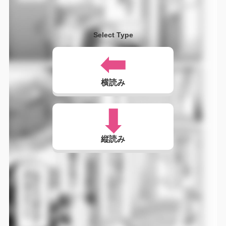
Select Type
横読み
縦読み