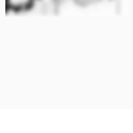
当サイト上の外部リンクは全て正規販売店(Amazon,DMM,Rakuten)へのリンクです